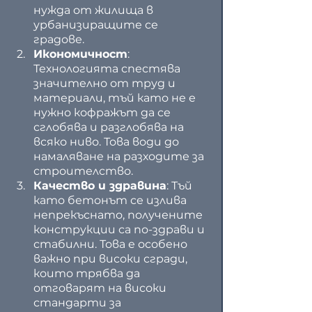
нужда от жилища в 
урбанизиращите се 
градове.
Икономичност
: 
Технологията спестява 
значително от труд и 
материали, тъй като не е 
нужно кофражът да се 
сглобява и разглобява на 
всяко ниво. Това води до 
намаляване на разходите за 
строителство.
Качество и здравина
: Тъй 
като бетонът се излива 
непрекъснато, получените 
конструкции са по-здрави и 
стабилни. Това е особено 
важно при високи сгради, 
които трябва да 
отговарят на високи 
стандарти за 