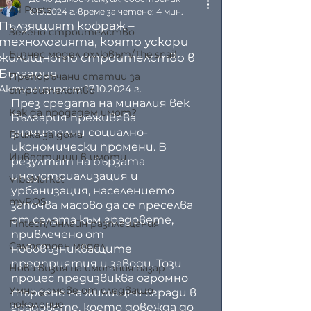
All Posts
6.10.2024 г.
време за четене: 4 мин.
Пълзящият кофраж –
Зелено строителство
технологията, която ускори
Бизнес модел охлювът/The snail
жилищното строителство в
България
Препоръчани статии за
Актуализирано:
17.10.2024 г.
строителство
През средата на миналия век 
Как да продадем имот?
България преживява 
значителни социално-
Грижа за дома
икономически промени. В 
Инвестиции в имоти
резултат на бързата 
индустриализация и 
VibeMarket
урбанизация, населението 
myPOS
започва масово да се преселва 
от селата към градовете, 
Fintech/Онлайн разплащания
привлечено от 
Самостоен модел
нововъзникващите 
предприятия и заводи. Този 
Нова визия на имотния пазар
процес предизвиква огромно 
Умни домове от следващо
търсене на жилищни сгради в 
поколение
градовете, което довежда до 