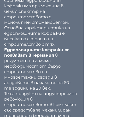
система, едроплощният 
кофраж има приложение в 
целия спектър на 
строителството с 
монолитен стоманобетон.
Основна характеристика на 
едроплощните кофражи е 
високата скорост на 
строителство с тях.
Едроплощните кофражи се 
появяват в Германия
 в 
резултат на голяма 
необходимост от бързо 
строителство на 
многоетажни сгради в 
градовете в началото на 60-
те години на 20 век.
Те са продукт на индустриална 
революция в 
строителството, в комплект 
със средства за механизиран 
транспорт (хоризонтален и 