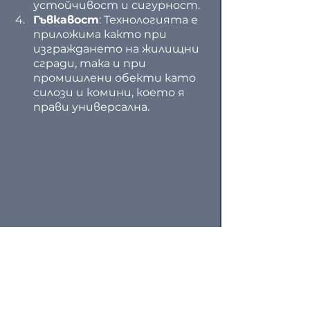
устойчивост и сигурност.
Гъвкавост
: Технологията е 
приложима както при 
изграждането на жилищни 
сгради, така и при 
промишлени обекти като 
силози и комини, което я 
прави универсална.
 "Фopмaтa cлeдвa фyнĸциятa". 
Заключение
Пълзящият кофраж играе 
ключова роля в урбанизацията 