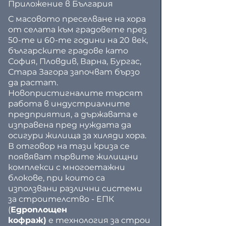
Приложение в България
С масовото преселване на хора 
от селата към градовете през 
50-те и 60-те години на 20 век, 
българските градове като 
София, Пловдив, Варна, Бургас, 
Стара Загора започват бързо 
да растат. 
Новопристигналите търсят 
работа в индустриалните 
предприятия, а държавата е 
изправена пред нуждата да 
осигури жилища за хиляди хора. 
В отговор на тази криза се 
появяват първите жилищни 
комплекси с многоетажни 
блокове, при които са 
използвани различни системи 
за строителство - ЕПК 
(
Едроплощен 
кофраж)
 е технология за строи