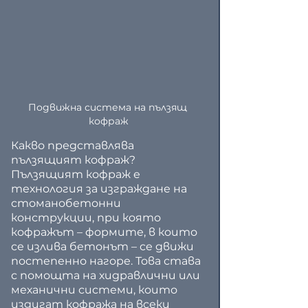
Подвижна система на пълзящ 
кофраж
Какво представлява 
пълзящият кофраж?
Пълзящият кофраж е 
технология за изграждане на 
стоманобетонни 
конструкции, при която 
кофражът – формите, в които 
се излива бетонът – се движи 
постепенно нагоре. Това става 
с помощта на хидравлични или 
механични системи, които 
издигат кофража на всеки 