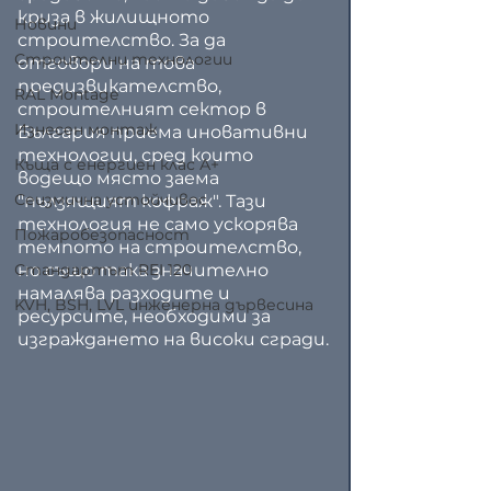
криза в жилищното 
Новини
строителство. За да 
Строителни технологии
отговори на това 
предизвикателство, 
RAL Montage
строителният сектор в 
Изнесен монтаж
България приема иновативни 
технологии, сред които 
Къща с енергиен клас А+
водещо място заема 
Сеизмична устойчивос
"пълзящият кофраж". Тази 
технология не само ускорява 
Пожаробезопасност
темпото на строителство, 
Стандартът REI 120
но също така значително 
намалява разходите и 
KVH, BSH, LVL инженерна дървесина
ресурсите, необходими за 
изграждането на високи сгради.