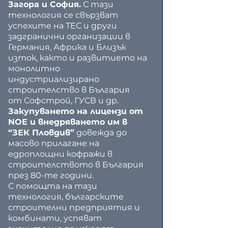
Загора и София.
 С тази 
технология се свързват 
успехите на ТЕС и други 
задгранични организации в 
Германия, Африка и Близък 
изток, както и развитието на 
монолитно 
индустриализирано 
строителство в България 
от Софстрой, ГУСВ и др.
Закупуването на лицензи от 
NOE и внедряването им в 
“ЗЕК Пловдив”
 довежда до 
масово прилагане на 
едроплощни кофражи в 
строителството в България 
през 80-те години.
С помощта на тази 
технология, българските 
строителни предприятия и 
комбинати, успяват 