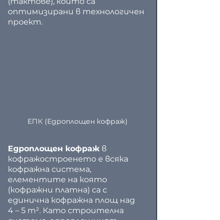
(тактове), които са 
оптимизирани в технологичен 
проект.
ЕПК (Едроплощен кофраж)
Едроплощен кофраж
 в 
кофражостроенето е всяка 
кофражна система, 
елементите на която 
(кофражни платна) са с 
единична кофражна площ над 
4 – 5 m². Като строителна 