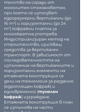
телство на сгради от 
монолитен стоманобетон, 
при която се използват 
едроразмерни вертикални (до 
16 m²) и хоризонтални (до 24 
m²) кофражни платна за 
многократна употреба. 
Индустриализиран метод на 
строителство, изискващ 
средства за вертикален 
транспорт. В зависимост от 
последователността на 
изпълнение на вертикалните и 
хоризонтални елементи на 
етажната конструкция се 
дели на технология за разделно 
(едроплощен кофраж) и 
едновременно (
тунелен 
кофраж
) изграждане. 
Етажната конструкция в план 
се изпълнява на части 