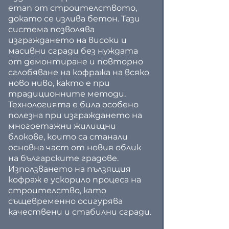
етап от строителството, 
докато се излива бетон. Тази 
система позволява 
изграждането на високи и 
масивни сгради без нуждата 
от демонтиране и повторно 
сглобяване на кофража на всяко 
ново ниво, както е при 
традиционните методи.
Технологията е била особено 
полезна при изграждането на 
многоетажни жилищни 
блокове, които са станали 
основна част от новия облик 
на българските градове. 
Използването на пълзящия 
кофраж е ускорило процеса на 
строителство, като 
същевременно осигурява 
качествени и стабилни сгради.