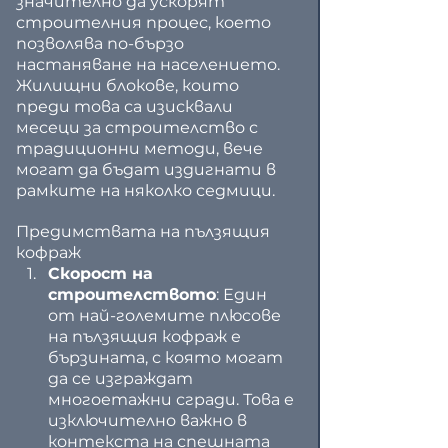
значително да ускорят 
строителния процес, което 
позволява по-бързо 
настаняване на населението. 
Жилищни блокове, които 
преди това са изисквали 
месеци за строителство с 
традиционни методи, вече 
могат да бъдат издигнати в 
рамките на няколко седмици.
Предимствата на пълзящия 
кофраж
Скорост на 
строителството
: Един 
от най-големите плюсове 
на пълзящия кофраж е 
бързината, с която могат 
да се изграждат 
многоетажни сгради. Това е 
изключително важно в 
контекста на спешната 