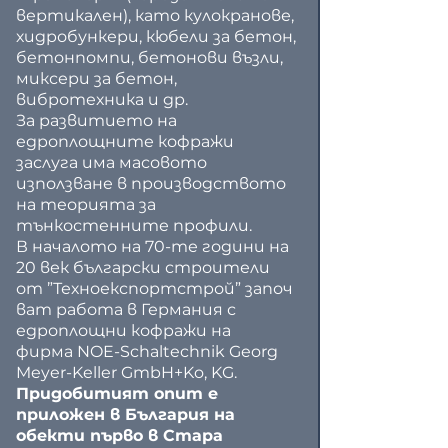
вертикален), като кулокранове, 
хидробункери, кюбели за бетон, 
бетонпомпи, бетонови възли, 
миксери за бетон, 
вибротехника и др.
За развитието на 
едроплощните кофражи 
заслуга има масовото 
използване в производството 
на теорията за 
тънкостенните профили.
В началото на 70-те години на 
20 век български строители 
от ”Техноекспортстрой” започ
ват работа в Германия с 
едроплощни кофражи на 
фирма NOE-Schaltechnik Georg 
Meyer-Keller GmbH+Ko, KG. 
Придобитият опит е 
приложен в България на 
обекти първо в Стара 