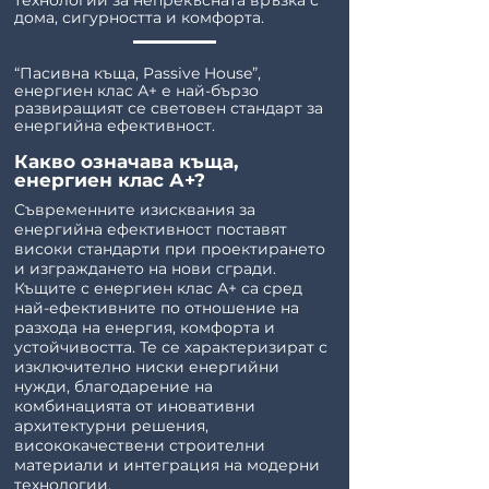
технологии за непрекъсната връзка с
дома, сигурността и комфорта.
“Пасивна къща, Passive House”,
енергиен клас А+ е най-бързо
развиращият се световен стандарт за
енергийна ефективност.
Какво означава къща,
енергиен клас А+?
Съвременните изисквания за
енергийна ефективност поставят
високи стандарти при проектирането
и изграждането на нови сгради.
Къщите с енергиен клас А+ са сред
най-ефективните по отношение на
разхода на енергия, комфорта и
устойчивостта. Те се характеризират с
изключително ниски енергийни
нужди, благодарение на
комбинацията от иновативни
архитектурни решения,
висококачествени строителни
материали и интеграция на модерни
технологии.