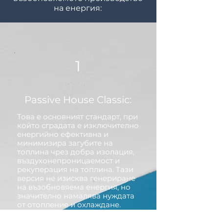
на енергия:
1
Passive House Classic:
Това е основният стандарт, при
който сградата е изключително
енергийно ефективна и
минимизира загубите на
топлина чрез добра изолация,
въздухонепроницаемост и
рекуперация на топлина. Тази
версия не изисква генериране
на възобновяема енергия, но
значително намалява нуждата
от отопление и охлаждане.