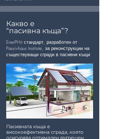
Какво е
“пасивна къща”?
EnerPHit стандарт, разработен от
Passivhaus Institute, за реконструкции на
съществуващи сгради в пасивни къщи
Пасивната къща е
високоефективна сграда, която
осигурява оптимален вътрешен