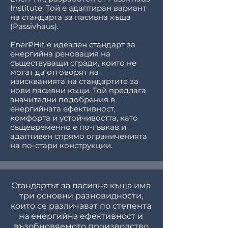
Institute. Той е адаптиран вариант
на стандарта за пасивна къща
(Passivhaus).
EnerPHit е идеален стандарт за
енергийна реновация на
съществуващи сгради, които не
могат да отговорят на
изискванията на стандартите за
нови пасивни къщи. Той предлага
значителни подобрения в
енергийната ефективност,
комфорта и устойчивостта, като
същевременно е по-гъвкав и
адаптивен спрямо ограниченията
на по-стари конструкции.
Стандартът за пасивна къща има
три основни разновидности,
които се различават по степента
на енергийна ефективност и
възобновяемото производство