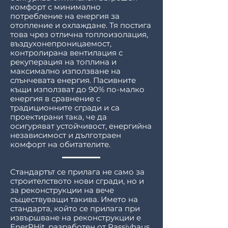
комфорт с минимално
потребление на енергия за
отопление и охлаждане. Тя постига
това чрез отлична топлоизолация,
въздухонепроницаемост,
контролирана вентилация с
рекуперация на топлина и
максимално използване на
слънчевата енергия. Пасивните
къщи използват до 90% по-малко
енергия в сравнение с
традиционните сгради и са
проектирани така, че да
осигуряват устойчивост, енергийна
независимост и дълготраен
комфорт на обитателите.
Стандартът се прилага не само за
строителството нови сгради, но и
за реконструкции на вече
съществуващи такива. Името на
стандарта, който се прилага при
извършване на реконструкции е
EnerPHit, разработен от Passivhaus