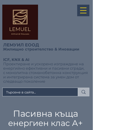
ЛЕМУИЛ ЕООД
Жилищно строителство & Иновации
ICF, KNX & AI
Проектиране и ускорено изграждане на
енергийно ефективни и пасивни сгради,
с монолитна стоманобетонна конструкция
и интегрирана система за умен дом от
следващо поколение
Пасивна къща
енергиен клас А+