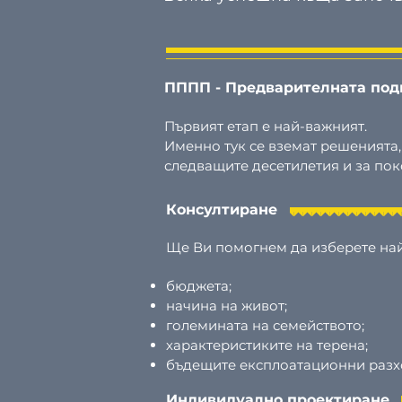
ПППП - Предварителната подг
Първият етап е най-важният.
Именно тук се вземат решенията,
следващите десетилетия и за по
Консултиране
Ще Ви помогнем да изберете на
бюджета;
начина на живот;
големината на семейството;
характеристиките на терена;
бъдещите експлоатационни разх
Индивидуално проектиране