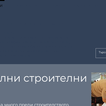
ГИ
СТРОИТЕЛСТВО
ПРОЕКТИ
КАЛКУЛАТОР
УИЛ ЕООД
щно строителство & Иновации
KNX & AI
тиране и ускорено изграждане на
ийно ефективни и пасивни сгради,
олитна стоманобетонна конструкция
егрирана система за умен дом от
ащо поколение
лни строителни
а много преди строителството.