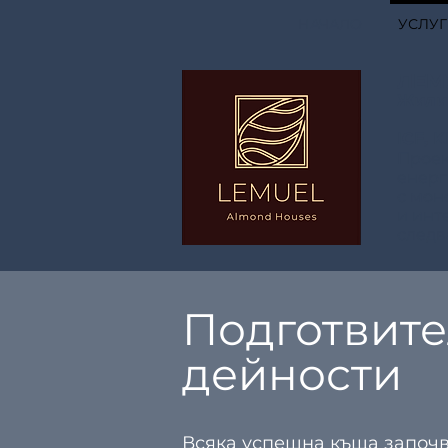
НАЧАЛО
УСЛУ
ЛЕМ
Жили
ICF, 
Проек
енерг
с мон
и инт
следв
Подготвите
дейности
Всяка успешна къща започв