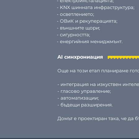
- електроинсталацията;
- KNX шинната инфраструктура;
- осветлението;
- ОВиК и рекуперацията;
- външните щори;
- сигурността;
- енергийния мениджмънт.
AI синхрониация
Още на този етап планираме гото
- интеграция на изкуствен интел
- гласово управление;
- автоматизации;
- бъдещи разширения.
Домът е проектиран така, че да б