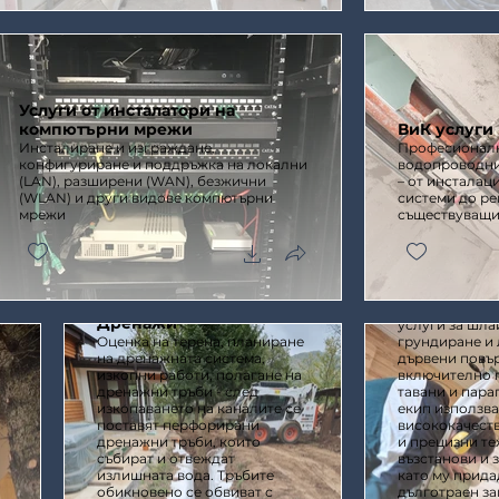
Услуги от инсталатори на
компютърни мрежи
ВиК услуги
Инсталиране и изграждане,
Професионалн
конфигуриране и поддръжка на локални
водопроводни
(LAN), разширени (WAN), безжични
– от инсталац
(WLAN) и други видове компютърни
системи до ре
мрежи
съществуващи
Шлайфане, 
и лакиране
Предлагаме п
Дренажи
услуги за шла
Оценка на терена, планиране
грундиране и 
на дренажната система,
дървени повър
изкопни работи, полагане на
включително п
дренажни тръби - след
тавани и пара
изкопаването на каналите се
екип използва
поставят перфорирани
висококачест
дренажни тръби, които
и прецизни тех
събират и отвеждат
възстанови и 
излишната вода. Тръбите
като му прида
обикновено се обвиват с
дълготраен за