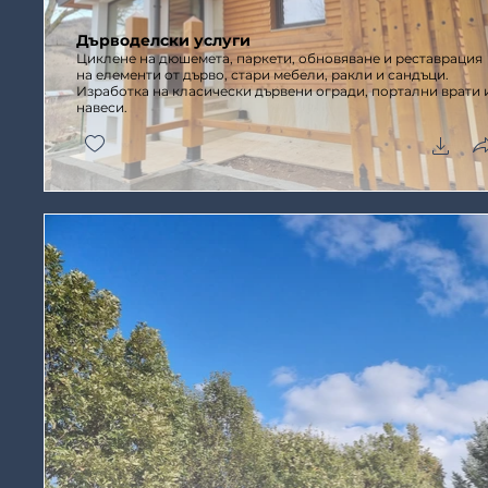
Дърводелски услуги
Циклене на дюшемета, паркети, обновяване и реставрация
на елементи от дърво, стари мебели, ракли и сандъци.
Изработка на класически дървени огради, портални врати 
навеси.