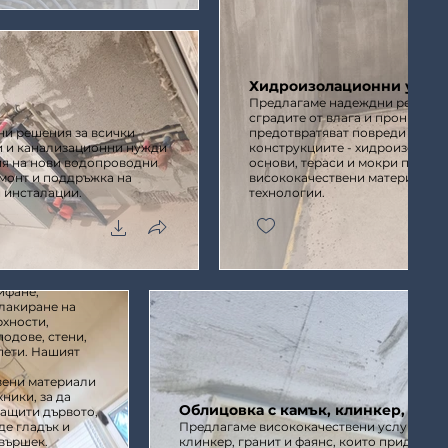
Хидроизолационни услуг
Предлагаме надеждни решения
сградите от влага и проникване
и решения за всички
предотвратяват повреди и удъ
 и канализационни нужди
конструкциите - хидроизолаци
ия на нови водопроводни
основи, тераси и мокри помещ
монт и поддръжка на
висококачествени материали и
 инсталации.
технологии.
грундиране
рофесионални
йфане,
лакиране на
хности,
одове, стени,
пети. Нашият
вени материали
ники, за да
Облицовка с камък, клинкер, гран
защити дървото,
де гладък и
Предлагаме висококачествени услуги за о
вършек.
клинкер, гранит и фаянс, които придават 